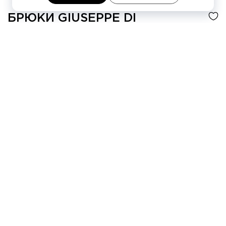
БРЮКИ
GIUSEPPE DI
MORABITO
-40%
40 300 ₽
67 160 ₽
4 платежа по
10 075 ₽
Цвет
Чёрный
Таблица размеров
38