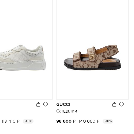
GUCCI
Сандалии
119 410 ₽
98 600 ₽
140 860 ₽
-40%
-30%