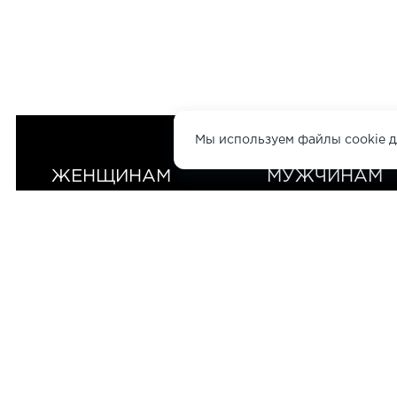
Мы используем файлы cookie д
ЖЕНЩИНАМ
МУЖЧИНАМ
НОВИНКИ
СУМКИ
НОВИНКИ
СУМК
БРЕНДЫ
АКСЕССУАРЫ
БРЕНДЫ
АКСЕ
ОБУВЬ
СКИДКИ
ОБУВЬ
СКИД
ОДЕЖДА
ОДЕЖДА