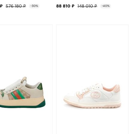
 ₽
576 180 ₽
88 810 ₽
148 010 ₽
-30%
-40%