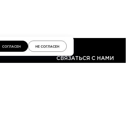
СОГЛАСЕН
НЕ СОГЛАСЕН
СВЯЗАТЬСЯ С НАМИ
Время работы менеджеров 10:00—20:00
info@topstyle-moscow.com
98 22 22
LEGRAM
WHATSAPP
КТЫ
МАГАЗИНЫ
ДОСТАВКА И ВОЗВРАТ
ОПЛАТА
ПРОГРАММА ЛОЯЛЬНОСТИ
ДОГОВОР ОФЕРТЫ