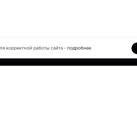
ля корректной работы сайта -
подробнее
И
+7 926 5
ССУАРЫ
КИ
TE
ПОДАРОЧНАЯ КАРТА
КОНТА