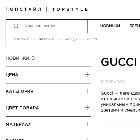
НОВИНКИ
БРЕ
TOPSTYLE
ЖЕНСКОЕ
БРЕНДЫ
GUCCI
НОВИНКИ
GUCCI
НОВИНКИ
ЦЕНА
СНАЧАЛА ДЕШЕВЛЕ
12 ТОВАРОВ
СНАЧАЛА ДОРОЖЕ
от
до
КАТЕГОРИЯ
Gucci — легендар
РАЗМЕР СКИДКИ
итальянской роск
КЕДЫ
уникальным принт
ЦВЕТ ТОВАРА
цветами и смелы
КРОССОВКИ
БЕЖЕВЫЙ
МЮЛИ
МАТЕРИАЛ
БЕЛЫЙ
САНДАЛИИ
КОЖА
РАЗНОЦВЕТНЫЙ
СУМКИ