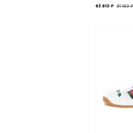
63 810 ₽
91 160 