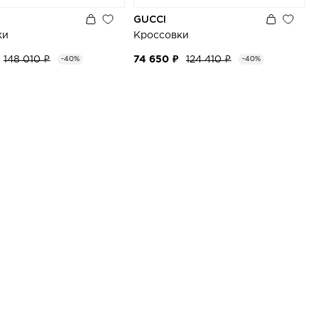
GUCCI
ки
Кроссовки
148 010 ₽
74 650 ₽
124 410 ₽
-40%
-40%