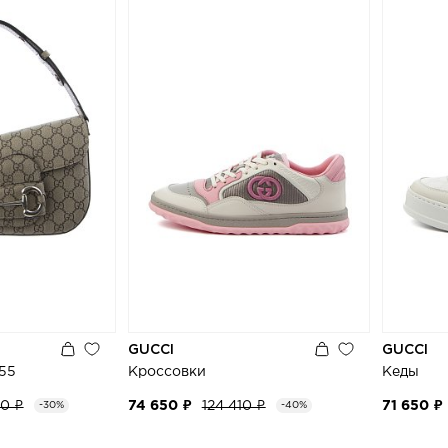
GUCCI
GUCCI
955
Кроссовки
Кеды
50 ₽
74 650 ₽
124 410 ₽
71 650 ₽
-30%
-40%