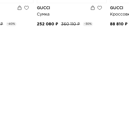
GUCCI
GUCCI
Сумка
Кроссов
 ₽
252 080 ₽
360 110 ₽
88 810 ₽
-40%
-30%