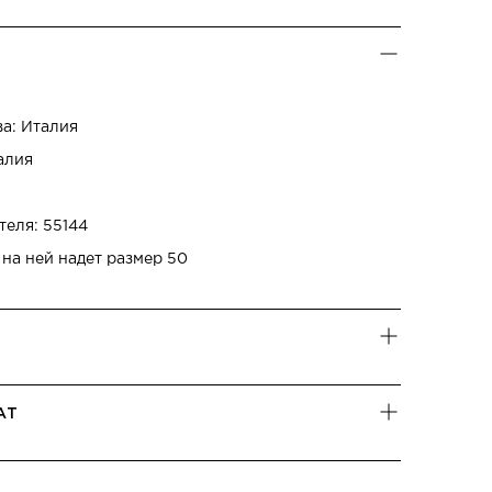
ва: Италия
алия
теля: 55144
 на ней надет размер 50
АТ