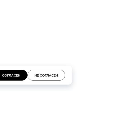
кий проспект 48, Галереи «Времена года» 3-й
площадь, 2, ТЦ «Неглинная»
СОГЛАСЕН
НЕ СОГЛАСЕН