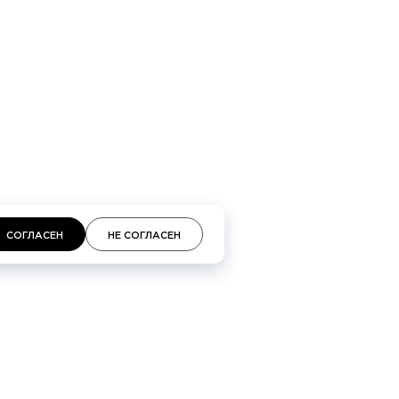
кий проспект 48, Галереи «Времена года» 3-й
площадь, 2, ТЦ «Неглинная»
СОГЛАСЕН
НЕ СОГЛАСЕН