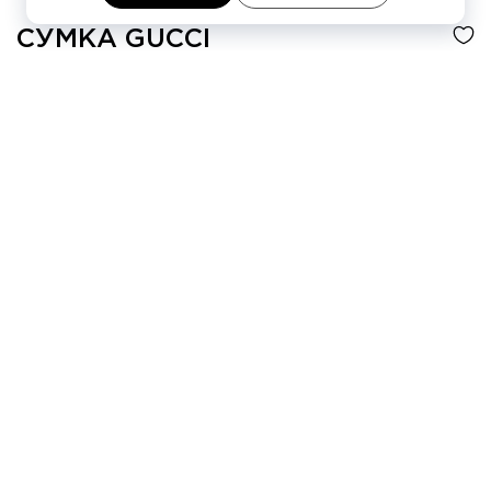
СУМКА
GUCCI
-30%
252 080 ₽
360 110 ₽
4 платежа по
63 020 ₽
Цвет
Бежевый