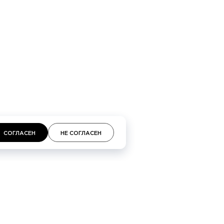
кий проспект 48, Галереи «Времена года» 3-й
площадь, 2, ТЦ «Неглинная»
СОГЛАСЕН
НЕ СОГЛАСЕН