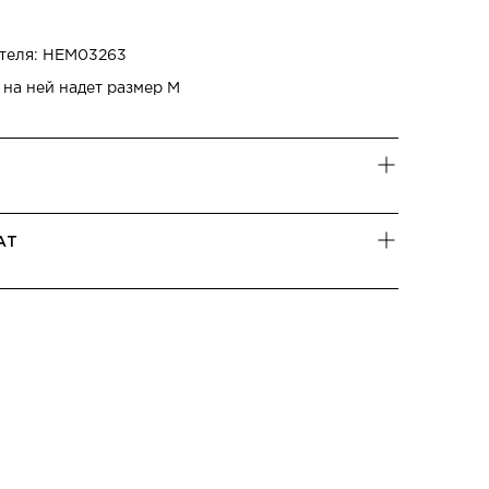
теля: HEM03263
, на ней надет размер M
АТ