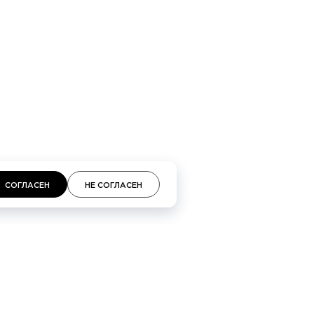
кий проспект 48, Галереи «Времена года» 3-й
площадь, 2, ТЦ «Неглинная»
СОГЛАСЕН
НЕ СОГЛАСЕН