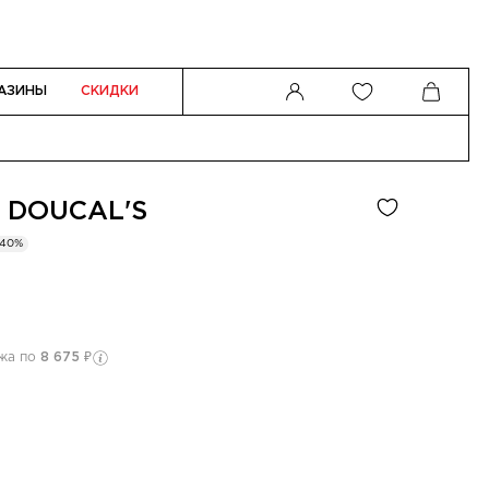
АЗИНЫ
СКИДКИ
И
DOUCAL'S
-40%
ежа по
8 675 ₽
Оп
Как