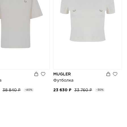
MUGLER
а
Футболка
38 840 ₽
23 630 ₽
33 760 ₽
-40%
-30%