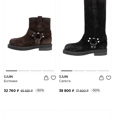
3JUIN
3JUIN
Ботинки
Сапоги
-50%
-50%
32 760 ₽
65 520 ₽
38 800 ₽
77 600 ₽