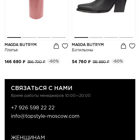
MAGDA BUTRYM
MAGDA BUTRYM
Платье
Ботильоны
-60%
-60%
146 680 ₽
366 700 ₽
54 760 ₽
136 890 ₽
СВЯЗАТЬСЯ С НАМИ
Время работы менеджеров 10:00—20:00
+7 926 598 22 22
info@topstyle-moscow.com
ЖЕНЩИНАМ