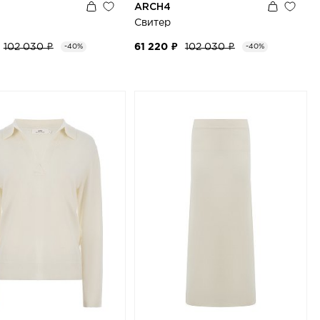
ARCH4
н
Свитер
102 030 ₽
61 220 ₽
102 030 ₽
-40%
-40%