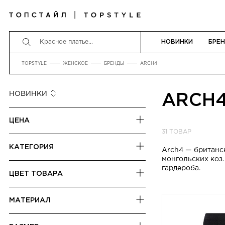
НОВИНКИ
БРЕ
TOPSTYLE
ЖЕНСКОЕ
БРЕНДЫ
ARCH4
НОВИНКИ
ARCH
НОВИНКИ
ЦЕНА
СНАЧАЛА ДЕШЕВЛЕ
31 ТОВАР
СНАЧАЛА ДОРОЖЕ
от
до
КАТЕГОРИЯ
Arch4 — британс
РАЗМЕР СКИДКИ
монгольских коз
БАЛАКЛАВЫ
гардероба.
ЦВЕТ ТОВАРА
ВОДОЛАЗКИ
БЕЖЕВЫЙ
ДЖЕМПЕРЫ
МАТЕРИАЛ
БЕЛЫЙ
ЖИЛЕТЫ
КАШЕМИР
ЗЕЛЁНЫЙ
КАРДИГАНЫ