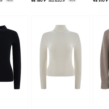
 ₽
98 180 ₽
163 630 ₽
48 510 ₽
-40%
-40%