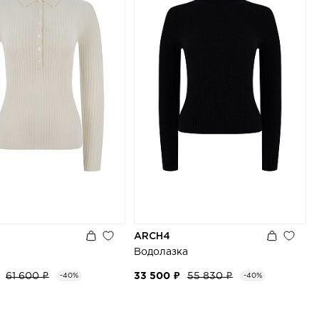
ARCH4
Водолазка
61 600 ₽
33 500 ₽
55 830 ₽
-40%
-40%