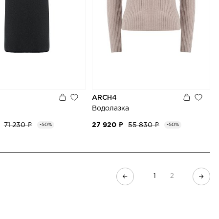
ARCH4
Водолазка
71 230 ₽
27 920 ₽
55 830 ₽
-50%
-50%
1
2