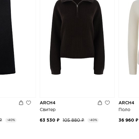
ARCH4
ARCH4
Свитер
Поло
₽
63 530 ₽
105 880 ₽
36 960 ₽
-40%
-40%