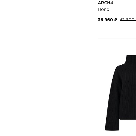
ARCH4
Поло
36 960 ₽
61 600