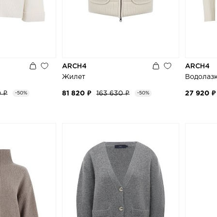
ARCH4
ARCH4
Жилет
Водолаз
0 ₽
81 820 ₽
163 630 ₽
27 920 ₽
-50%
-50%