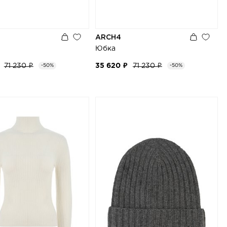
ARCH4
Юбка
71 230 ₽
35 620 ₽
71 230 ₽
-50%
-50%