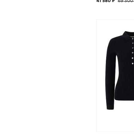
41 580 ₽
69 300