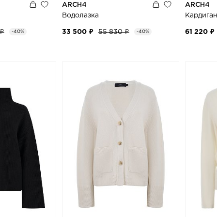
ARCH4
ARCH4
Водолазка
Кардига
 ₽
33 500 ₽
55 830 ₽
61 220 ₽
-40%
-40%