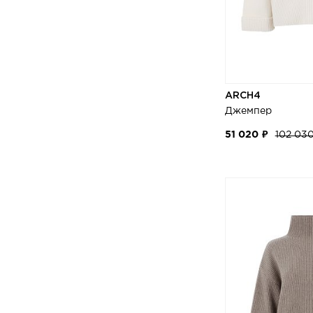
ARCH4
Джемпер
51 020 ₽
102 03