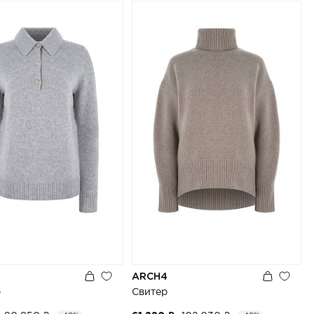
ARCH4
р
Свитер