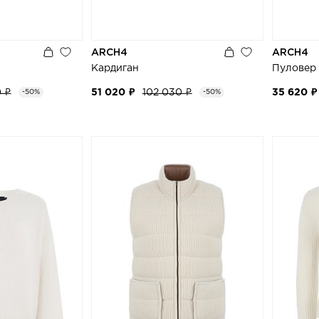
ARCH4
ARCH4
Кардиган
Пуловер
0 ₽
51 020 ₽
102 030 ₽
35 620 ₽
-50%
-50%