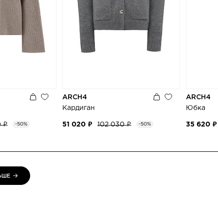
ARCH4
ARCH4
Кардиган
Юбка
0 ₽
51 020 ₽
102 030 ₽
35 620 ₽
-50%
-50%
ЬШЕ