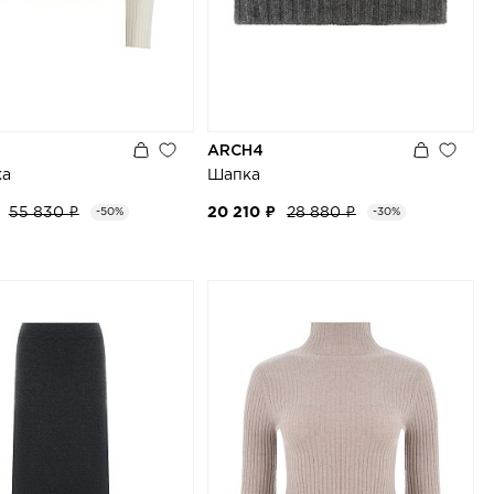
ARCH4
ка
Шапка
55 830 ₽
20 210 ₽
28 880 ₽
-50%
-30%