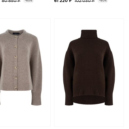
80 850 ₽
61 220 ₽
102 030 ₽
-40%
-40%