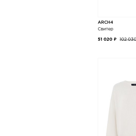
ARCH4
Свитер
51 020 ₽
102 03