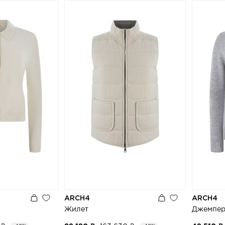
ARCH4
ARCH4
Жилет
Джемпе