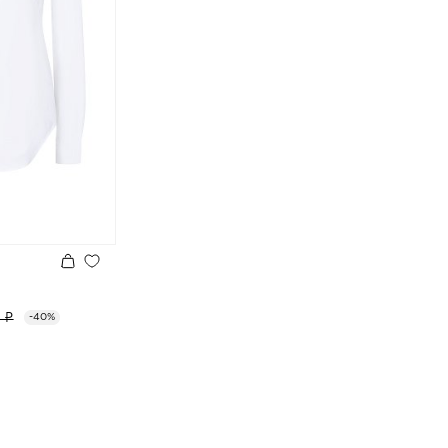
 ₽
-40%