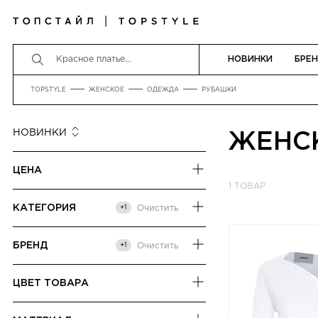
НОВИНКИ
БРЕ
TOPSTYLE
ЖЕНСКОЕ
ОДЕЖДА
РУБАШКИ
НОВИНКИ
ЖЕНСК
НОВИНКИ
ЦЕНА
СНАЧАЛА ДЕШЕВЛЕ
1 ТОВАР
СНАЧАЛА ДОРОЖЕ
от
до
КАТЕГОРИЯ
+1
Очистить
РАЗМЕР СКИДКИ
БЛУЗЫ
БРЕНД
+1
Очистить
РУБАШКИ
ЦВЕТ ТОВАРА
БЕЖЕВЫЙ
120% LINO