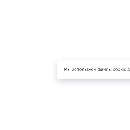
LOW CLASSIC
MAGDA BUTRYM
MAISON MARGIELA
MARINE SERRE
MARK GONG
MARNI
MC2 SAINT BARTH
MIU MIU
Мы используем файлы cookie д
MM6
MSGM
MUGLER
NANUSHKA
NINA RICCI
ЖЕНЩИНАМ
МУЖЧИНАМ
Nº21
PAROSH
НОВИНКИ
СУМКИ
НОВИНКИ
СУМК
PATOU