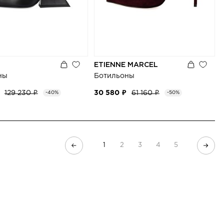
ETIENNE MARCEL
ны
Ботильоны
129 230 ₽
30 580 ₽
61 160 ₽
-40%
-50%
1
2
3
4
5