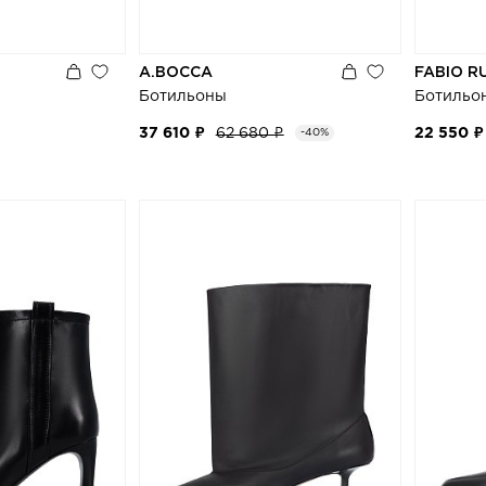
A.BOCCA
FABIO R
Ботильоны
Ботильо
37 610 ₽
62 680 ₽
22 550 ₽
-40%