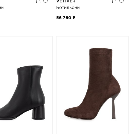
VETIVER
ны
Ботильоны
56 760 ₽