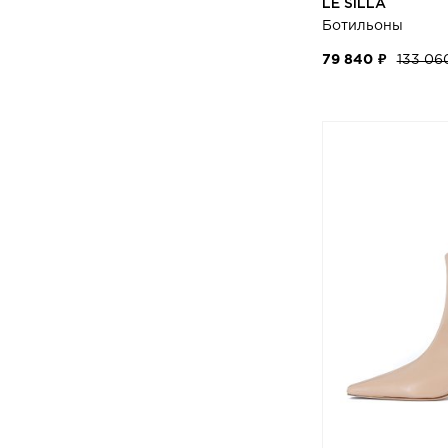
LE SILLA
Ботильоны
79 840 ₽
133 06