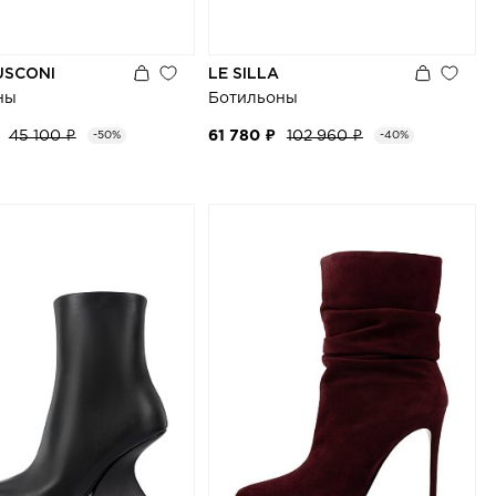
USCONI
LE SILLA
ны
Ботильоны
45 100 ₽
61 780 ₽
102 960 ₽
-50%
-40%