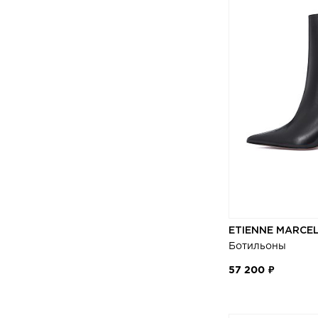
40
LOUISE MICHAIL
40.5
MAGDA BUTRYM
41
MARCO LOMBARDI
MARSELL
MIU MIU
MM6
MUGLER
PARIS TEXAS
PRADA
SAINT LAURENT
SANTONI
ETIENNE MARCE
STOKTON
Ботильоны
UGG
57 200 ₽
VALENTINO GARAVANI
VETIVER
VIC MATIE