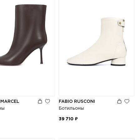
 MARCEL
FABIO RUSCONI
ны
Ботильоны
39 710 ₽