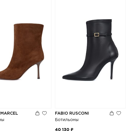
 MARCEL
FABIO RUSCONI
ны
Ботильоны
40 130 ₽