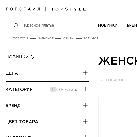
НОВИНКИ
БРЕ
TOPSTYLE
ЖЕНСКОЕ
ОБУВЬ
БОТИНКИ
НОВИНКИ
ЖЕНС
НОВИНКИ
ЦЕНА
СНАЧАЛА ДЕШЕВЛЕ
136 ТОВАРОВ
СНАЧАЛА ДОРОЖЕ
от
до
КАТЕГОРИЯ
+1
Очистить
РАЗМЕР СКИДКИ
БОТИЛЬОНЫ
БРЕНД
БОТИНКИ
ЦВЕТ ТОВАРА
БЕЖЕВЫЙ
3JUIN