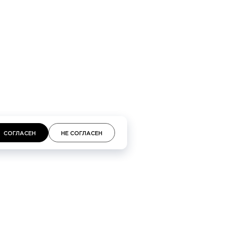
СОГЛАСЕН
НЕ СОГЛАСЕН
кий проспект 48, Галереи «Времена года» 3-й
площадь, 2, ТЦ «Неглинная»