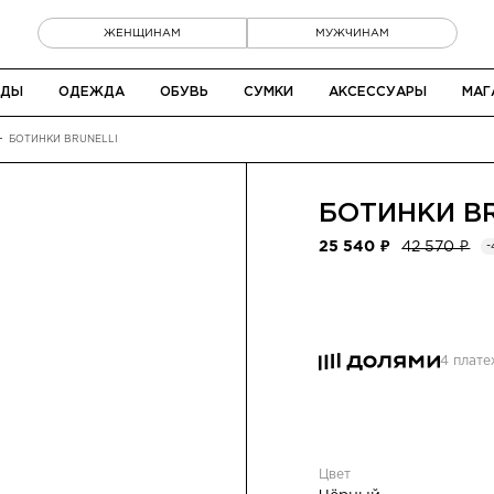
ЖЕНЩИНАМ
МУЖЧИНАМ
НДЫ
ОДЕЖДА
ОБУВЬ
СУМКИ
АКСЕССУАРЫ
МАГ
БОТИНКИ BRUNELLI
БОТИНКИ
B
25 540 ₽
42 570 ₽
-
4 плат
Цвет