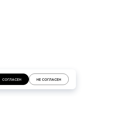
кий проспект 48, Галереи «Времена года» 3-й
площадь, 2, ТЦ «Неглинная»
СОГЛАСЕН
НЕ СОГЛАСЕН