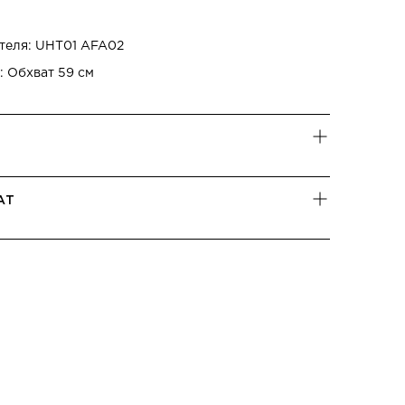
теля: UHT01 AFA02
: Обхват 59 см
АТ