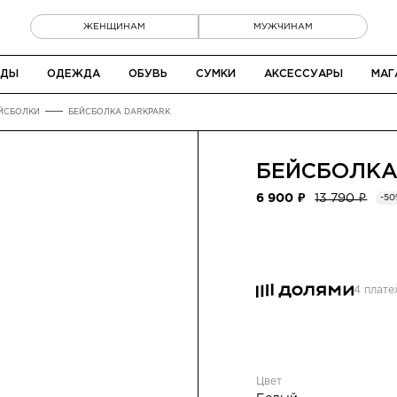
ЖЕНЩИНАМ
МУЖЧИНАМ
НДЫ
ОДЕЖДА
ОБУВЬ
СУМКИ
АКСЕССУАРЫ
МАГ
ЙСБОЛКИ
БЕЙСБОЛКА DARKPARK
БЕЙСБОЛК
6 900 ₽
13 790 ₽
-5
4 плат
Цвет