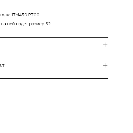
теля: 17M450.PT00
 на ней надет размер 52
АТ