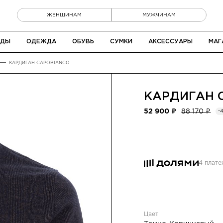
ЖЕНЩИНАМ
МУЖЧИНАМ
НДЫ
ОДЕЖДА
ОБУВЬ
СУМКИ
АКСЕССУАРЫ
МАГ
КАРДИГАН CAPOBIANCO
КАРДИГАН
52 900 ₽
88 170 ₽
-
4 плат
Цвет