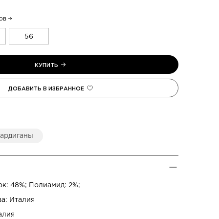
1.
До
2.
Пе
3.
Вы
ов
56
Се
13
ардиганы
Усл
Сумм
при 
спис
к: 48%; Полиамид: 2%;
По в
ва: Италия
алия