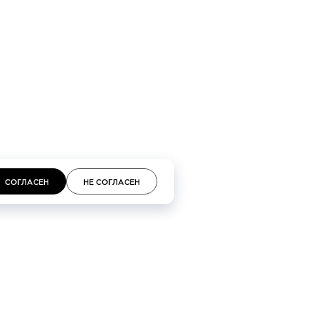
кий проспект 48, Галереи «Времена года» 3-й
площадь, 2, ТЦ «Неглинная»
СОГЛАСЕН
НЕ СОГЛАСЕН