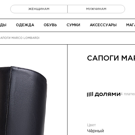
ЖЕНЩИНАМ
МУЖЧИНАМ
НДЫ
ОДЕЖДА
ОБУВЬ
СУМКИ
АКСЕССУАРЫ
МАГ
САПОГИ MARCO LOMBARDI
САПОГИ
MA
4 плат
Цвет
Чёрный