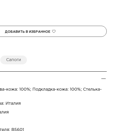
2.
Пе
3.
Вы
Сапоги
Се
0 
Усл
Сумм
а-кожа: 100%; Подкладка-кожа: 100%; Стелька-
при 
спис
ва: Италия
По в
алия
теля: B5601