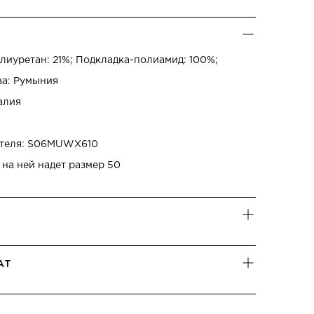
лиуретан: 21%; Подкладка-полиамид: 100%;
ва: Румыния
алия
ителя: S06MUWX610
 на ней надет размер 50
АТ