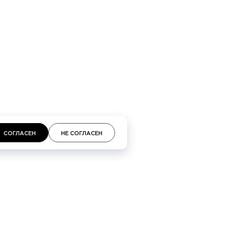
кий проспект 48, Галереи «Времена года» 3-й
площадь, 2, ТЦ «Неглинная»
СОГЛАСЕН
НЕ СОГЛАСЕН