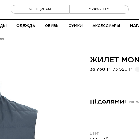
ЖЕНЩИНАМ
МУЖЧИНАМ
НДЫ
ОДЕЖДА
ОБУВЬ
СУМКИ
АКСЕССУАРЫ
МАГ
ORE
ЖИЛЕТ
MON
36 760 ₽
73 520 ₽
-
4 плат
Цвет