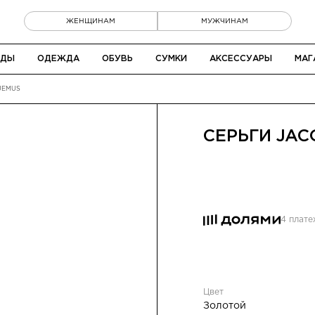
ЖЕНЩИНАМ
МУЖЧИНАМ
НДЫ
ОДЕЖДА
ОБУВЬ
СУМКИ
АКСЕССУАРЫ
МАГ
UEMUS
СЕРЬГИ
JAC
4 плат
Цвет
Золотой