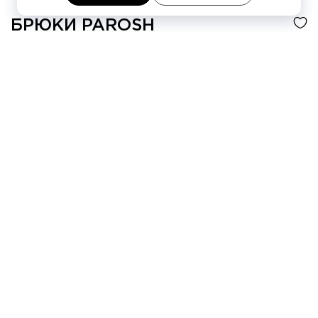
БРЮКИ
PAROSH
-50%
26 250 ₽
52 510 ₽
4 платежа по
6 563 ₽
Цвет
Голубой
Таблица размеров
XS