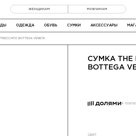
ЖЕНЩИНАМ
МУЖЧИНАМ
НДЫ
ОДЕЖДА
ОБУВЬ
СУМКИ
АКСЕССУАРЫ
МАГ
NTRECCIATO BOTTEGA VENETA
СУМКА THE 
BOTTEGA V
4 плат
Цвет