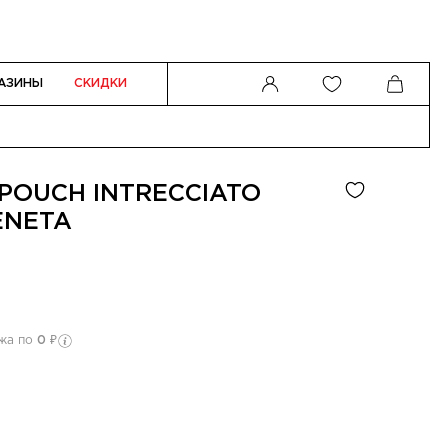
АЗИНЫ
СКИДКИ
POUCH INTRECCIATO
ENETA
ежа по
0 ₽
Оп
Как