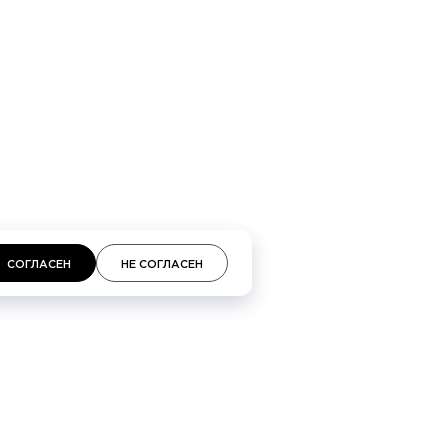
кий проспект 48, Галереи «Времена года» 3-й
площадь, 2, ТЦ «Неглинная»
СОГЛАСЕН
НЕ СОГЛАСЕН