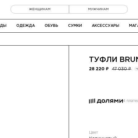
ЖЕНЩИНАМ
МУЖЧИНАМ
НДЫ
ОДЕЖДА
ОБУВЬ
СУМКИ
АКСЕССУАРЫ
МАГ
ТУФЛИ
BRU
28 220 ₽
47 030 ₽
-
4 плат
Цвет