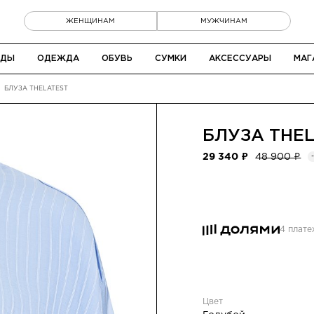
ЖЕНЩИНАМ
МУЖЧИНАМ
НДЫ
ОДЕЖДА
ОБУВЬ
СУМКИ
АКСЕССУАРЫ
МАГ
БЛУЗА THELATEST
БЛУЗА
THE
29 340 ₽
48 900 ₽
4 плат
Цвет