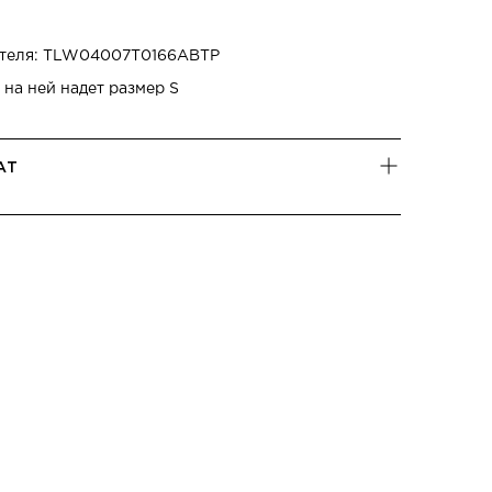
ителя: TLW04007T0166ABTP
 на ней надет размер S
АТ