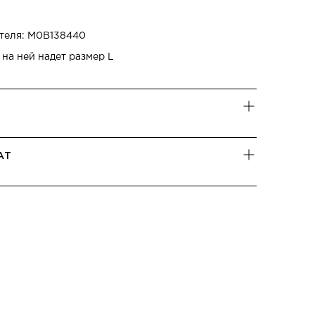
теля: M0B138440
 на ней надет размер L
АТ