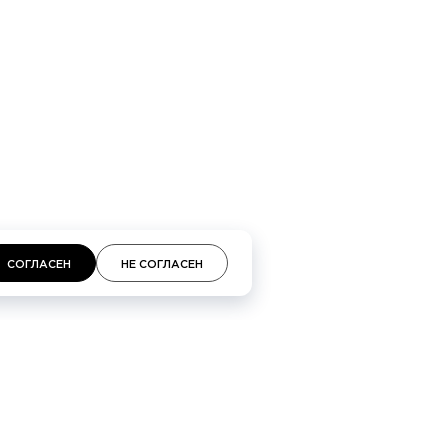
кий проспект 48, Галереи «Времена года» 3-й
площадь, 2, ТЦ «Неглинная»
СОГЛАСЕН
НЕ СОГЛАСЕН