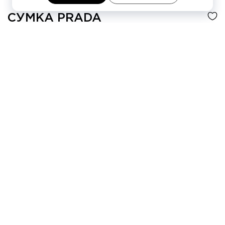
СУМКА
PRADA
478 170 ₽
4 платежа по
119 543 ₽
Цвет
Чёрный