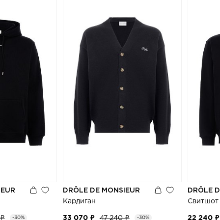
IEUR
DRÔLE DE MONSIEUR
DRÔLE D
Кардиган
Свитшот
 ₽
33 070 ₽
47 240 ₽
22 240 ₽
-30%
-30%