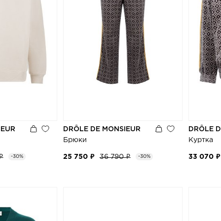
IEUR
DRÔLE DE MONSIEUR
DRÔLE D
Брюки
Куртка
₽
25 750 ₽
36 790 ₽
33 070 ₽
-30%
-30%