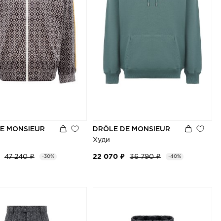
E MONSIEUR
DRÔLE DE MONSIEUR
Худи
47 240 ₽
22 070 ₽
36 790 ₽
-30%
-40%