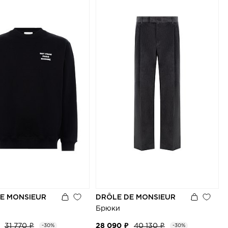
E MONSIEUR
DRÔLE DE MONSIEUR
Брюки
31 770 ₽
28 090 ₽
40 130 ₽
-30%
-30%