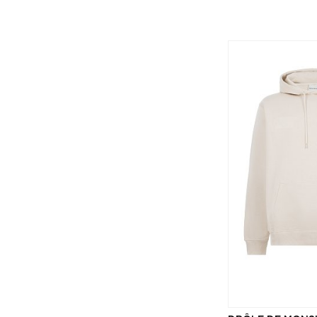
STONE ISLAND
THEORY
TRANSIT
VETEMENTS
XACUS
Y-3