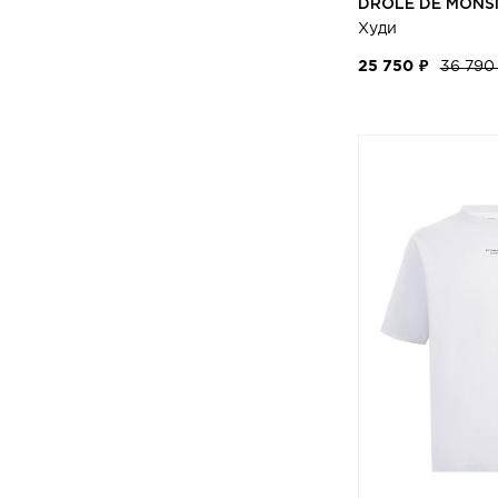
DRÔLE DE MONS
Худи
25 750 ₽
36 790