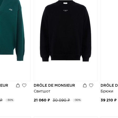
IEUR
DRÔLE DE MONSIEUR
DRÔLE D
Свитшот
Брюки
 ₽
21 060 ₽
30 090 ₽
39 210 ₽
-30%
-30%