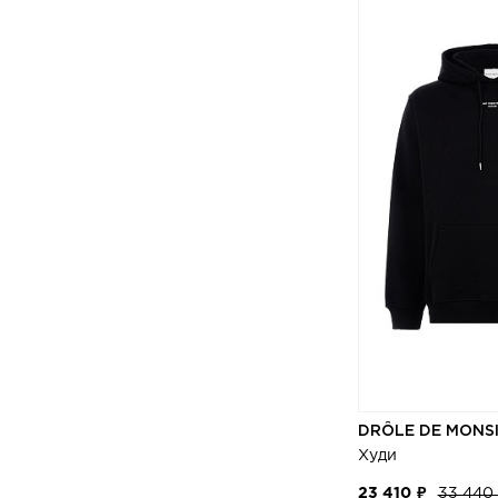
44
MM6
45
MONCLER
46
MONTECORE
48
MOORER
50
MSGM
52
NANUSHKA
54
NEIL BARRETT
56
NICK FOUQUET
58
OFF-WHITE
60
OFFICINE GENERALE
62
PALM ANGELS
PARAJUMPERS
REBEL TOUCH
DRÔLE DE MONS
RHUDE
Худи
SAINT LAURENT
23 410 ₽
33 440
SALVATORE SANTORO